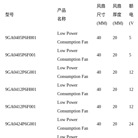
风扇
风扇
额定
产品
型号
尺寸
厚度
电压
名称
(MM)
(MM)
(V)
Low Power
9GA0405P6H001
40
20
5
Consumption Fan
Low Power
9GA0405P6F001
40
20
5
Consumption Fan
Low Power
9GA0412P6G001
40
20
12
Consumption Fan
Low Power
9GA0412P6H001
40
20
12
Consumption Fan
Low Power
9GA0412P6F001
40
20
12
Consumption Fan
Low Power
9GA0424P6G001
40
20
24
Consumption Fan
Low Power