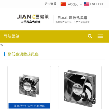
语言选择：
∷
导航菜单
Toggl
navig
">
耐低高温散热风扇