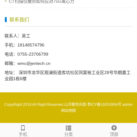
CT扫描仪散热如何应对75G离心力
联系我们
联系人：吴工
手机：18148574796
电话：0755-23706799
邮箱：wmc@jentech.cn
地址： 深圳市龙华区观澜街道库坑社区同富裕工业区28号华朗嘉工
业园1栋6楼
CopyRight 2019 All Right Reserved 山洋散热风扇
粤ICP备16053956号
admin
网站地图
手机
分类
顶部