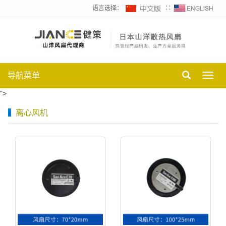
语言选择：
∷
导航菜单
Toggl
navig
">
离心风机