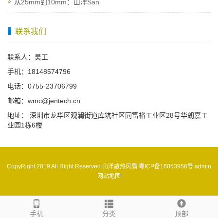
从25mm到10mm：山洋San
联系我们
联系人：吴工
手机：18148574796
电话：0755-23706799
邮箱：wmc@jentech.cn
地址： 深圳市龙华区观澜街道库坑社区同富裕工业区28号华朗嘉工
业园1栋6楼
CopyRight 2019 All Right Reserved 山洋散热风扇
粤ICP备16053956号
admin
网站地图
手机
分类
顶部