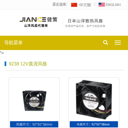
语言选择：
∷
导航菜单
Toggl
navig
">
9238 12V直流风扇