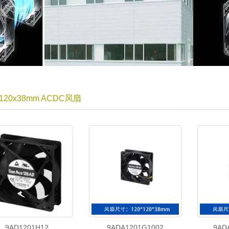
x120x38mm ACDC风扇
9AD1201H12
9ADA1201G1002
9AD