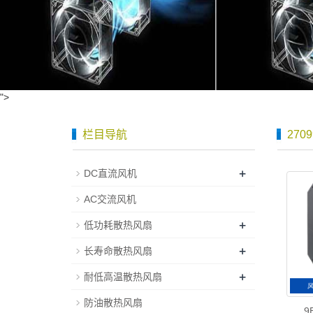
">
栏目导航
270
+
DC直流风机
AC交流风机
+
低功耗散热风扇
+
长寿命散热风扇
+
耐低高温散热风扇
防油散热风扇
9