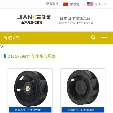
语言选择：
∷
导航菜单
Toggl
navig
">
φ175×69mm 防水离心风扇